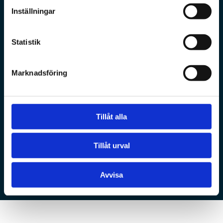
Inställningar
Statistik
Marknadsföring
Tillåt alla
Tillåt urval
Tandvårdsrädsla
Avvisa