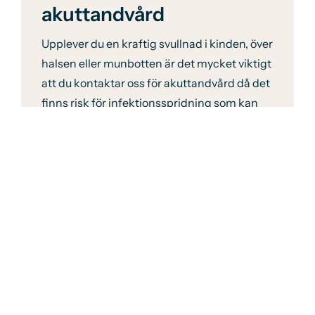
akuttandvård
Upplever du en kraftig svullnad i kinden, över
halsen eller munbotten är det mycket viktigt
att du kontaktar oss för akuttandvård då det
finns risk för infektionsspridning som kan
leda till livshotande tillstånd och
sjukhusbesök.
Vad finns det för andra
anledningar till en
rotfyllning?
Orsaken till inflammation eller infektion i
tänder beror oftast på hål i tänderna men
det kan finnas andra anledningar. Tanden